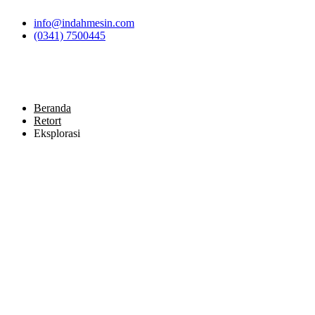
Skip
info@indahmesin.com
to
(0341) 7500445
content
Beranda
Retort
Eksplorasi