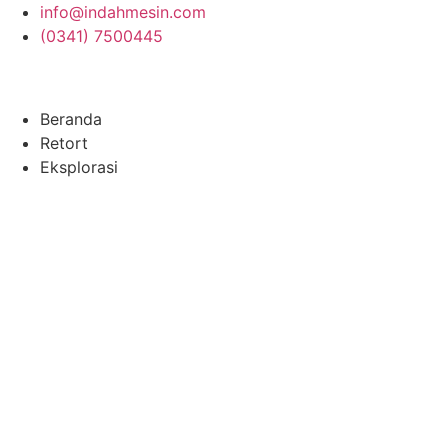
Skip
info@indahmesin.com
to
(0341) 7500445
content
Beranda
Retort
Eksplorasi