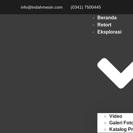
info@indahmesin.com
(0341) 7500445
Beranda
Retort
Eksplorasi
Video
Galeri Fot
Katalog P