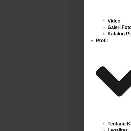
Video
Galeri Fot
Katalog P
Profil
Tentang K
Legalitas