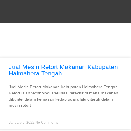
Jual Mesin Retort Makanan Kabupaten
Halmahera Tengah
Jual Mesin Retort Makanan Kabupaten Halmahera Tengah.
Retort ialah technologi sterilisasi terakhir di mana makanan
dibuntel dalam kemasan kedap udara lalu ditaruh dalam
mesin retort
January 5, 2022
No Comments