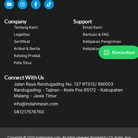
Company
Support
Tentang Kami
Email Kami
Legalitas
Bantuan & FAQ
Sertifikat
Kebijakan Pengiriman
Artikel & Berita
Kebijakan Garansi
Konsultasi
Katalog Produk
Peta Situs
Connect With Us
Jalan Raya Randugading No. 137 RT012/ RW003
Randugading - Tajinan - Kode Pos 65172 - Kabupaten
Malang - Jawa Timur
info@indahmesin.com
081217576760
Copyright © 2025 indahmesin.com, All rights reserved. Powered by CV. Indah Jaya