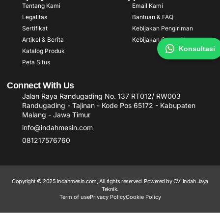
Tentang Kami
Email Kami
Legalitas
Bantuan & FAQ
Sertifikat
Kebijakan Pengiriman
Artikel & Berita
Kebijakan Garansi
Konsultasi
Katalog Produk
Peta Situs
Connect With Us
Jalan Raya Randugading No. 137 RT012/ RW003
Randugading - Tajinan - Kode Pos 65172 - Kabupaten
Malang - Jawa Timur
info@indahmesin.com
081217576760
Copyright © 2025 indahmesin.com, All rights reserved. Powered by CV. Indah Jaya
Teknik.
Term of use
Privacy Policy
Cookie Policy