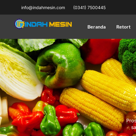
info@indahmesin.com
(0341) 7500445
Beranda
Retort
Pros
s