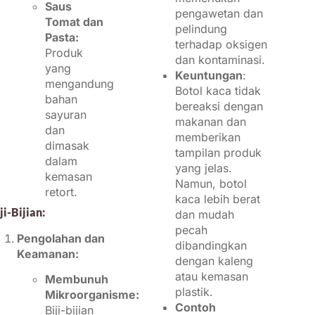
Saus
pengawetan dan
Tomat dan
pelindung
Pasta:
terhadap oksigen
Produk
dan kontaminasi.
yang
Keuntungan
:
mengandung
Botol kaca tidak
bahan
bereaksi dengan
sayuran
makanan dan
dan
memberikan
dimasak
tampilan produk
dalam
yang jelas.
kemasan
Namun, botol
retort.
kaca lebih berat
ji-Bijian:
dan mudah
pecah
Pengolahan dan
dibandingkan
Keamanan:
dengan kaleng
atau kemasan
Membunuh
plastik.
Mikroorganisme:
Contoh
Biji-bijian