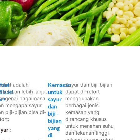
faat
Kemasan
rikut adalah
Sayur dan biji-bijian
lisasi
njelasan lebih lanjut
untuk
dapat di-retort
engenai bagaimana
menggunakan
rt
sayur
an mengapa sayur
berbagai jenis
dan
n biji-bijian bisa di-
kemasan yang
biji -
tort:
dirancang khusus
bijian
untuk menahan suhu
yang
yur :
dan tekanan tinggi
di
selama proses retort.