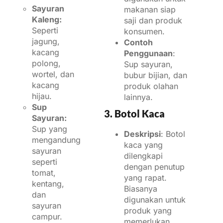
Sayuran
makanan siap
Kaleng:
saji dan produk
Seperti
konsumen.
jagung,
Contoh
kacang
Penggunaan
:
polong,
Sup sayuran,
wortel, dan
bubur bijian, dan
kacang
produk olahan
hijau.
lainnya.
Sup
3. Botol Kaca
Sayuran:
Sup yang
Deskripsi
: Botol
mengandung
kaca yang
sayuran
dilengkapi
seperti
dengan penutup
tomat,
yang rapat.
kentang,
Biasanya
dan
digunakan untuk
sayuran
produk yang
campur.
memerlukan