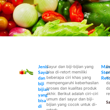
Jenis
Man
Sayur dan biji-bijian yang
Be
Sayur
bisa di-retort memiliki
Steri
pe
beberapa ciri khas yang
m
dan
Reto
mempengaruhi keberhasilan
d
biji
proses dan kualitas produk
da
bijian
akhir. Berikut adalah ciri-ciri
re
yang
umum dari sayur dan biji-
bisa
Sa
bijian yang cocok untuk di-
di
retort: