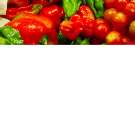
Anda Berminat untuk Membuat Mesin Retort di
Indah Mesin?
Jangan ragu untuk konsultasi, sampaikan
kebutuhan bisnis Anda sekarang!