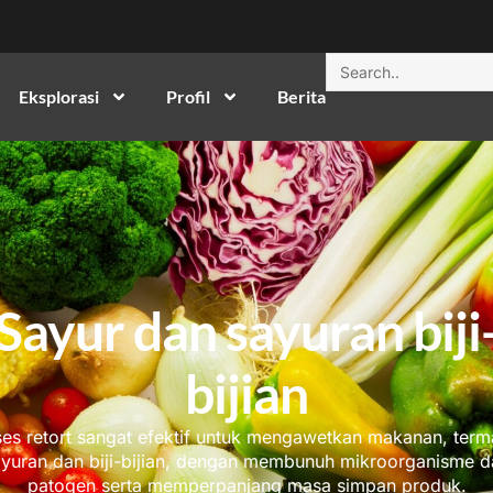
Eksplorasi
Profil
Berita
Sayur dan sayuran biji
bijian
es retort sangat efektif untuk mengawetkan makanan, ter
ayuran dan biji-bijian, dengan membunuh mikroorganisme d
patogen serta memperpanjang masa simpan produk.