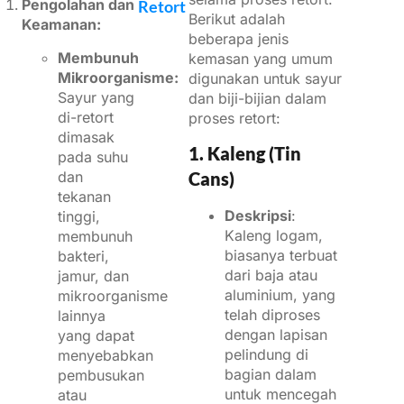
Pengolahan dan
Retort
Berikut adalah
Keamanan:
beberapa jenis
Membunuh
kemasan yang umum
Mikroorganisme:
digunakan untuk sayur
Sayur yang
dan biji-bijian dalam
di-retort
proses retort:
dimasak
1. Kaleng (Tin
pada suhu
dan
Cans)
tekanan
Deskripsi
:
tinggi,
Kaleng logam,
membunuh
biasanya terbuat
bakteri,
dari baja atau
jamur, dan
aluminium, yang
mikroorganisme
telah diproses
lainnya
dengan lapisan
yang dapat
pelindung di
menyebabkan
bagian dalam
pembusukan
untuk mencegah
atau