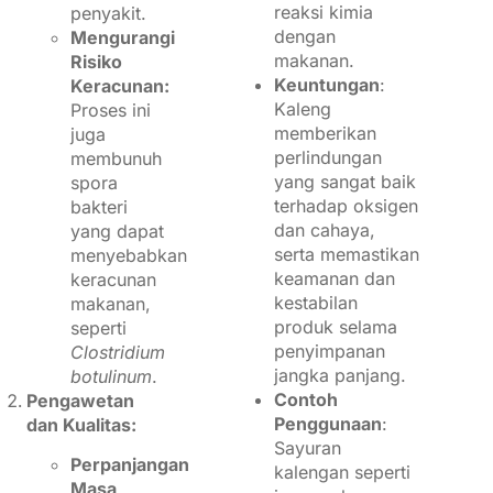
reaksi kimia
penyakit.
dengan
Mengurangi
makanan.
Risiko
Keuntungan
:
Keracunan:
Kaleng
Proses ini
memberikan
juga
perlindungan
membunuh
yang sangat baik
spora
terhadap oksigen
bakteri
dan cahaya,
yang dapat
serta memastikan
menyebabkan
keamanan dan
keracunan
kestabilan
makanan,
produk selama
seperti
penyimpanan
Clostridium
jangka panjang.
botulinum
.
Contoh
Pengawetan
Penggunaan
:
dan Kualitas:
Sayuran
Perpanjangan
kalengan seperti
Masa