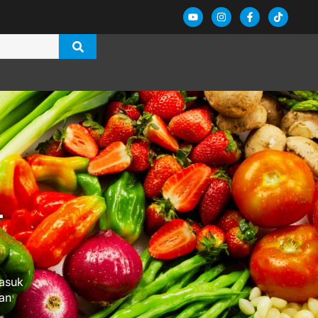
-
masuk
an