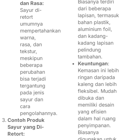
Biasanya terdiri
dan Rasa:
dari beberapa
Sayur di-
lapisan, termasuk
retort
bahan plastik,
umumnya
aluminium foil,
mempertahankan
dan kadang-
warna,
kadang lapisan
rasa, dan
pelindung
tekstur,
tambahan.
meskipun
Keuntungan
:
beberapa
Kemasan ini lebih
perubahan
ringan daripada
bisa terjadi
kaleng dan lebih
tergantung
fleksibel. Mudah
pada jenis
dibuka dan
sayur dan
memiliki desain
cara
yang efisien
pengolahannya.
dalam hal ruang
Contoh Produk
penyimpanan.
Sayur yang Di-
Biasanya
Retort:
digunakan untuk