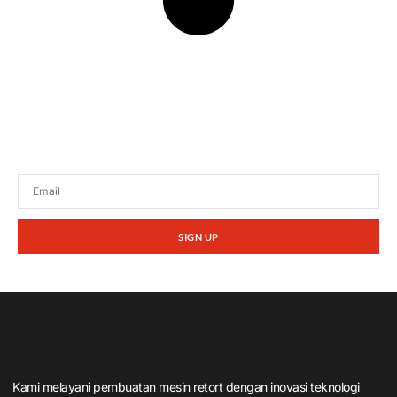
Tetap terhubung dengan berita terbaru dan
promosi dari kami.
SIGN UP
Kami melayani pembuatan mesin retort dengan inovasi teknologi