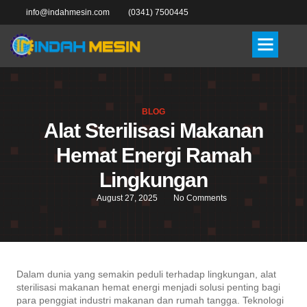
info@indahmesin.com
(0341) 7500445
BLOG
Alat Sterilisasi Makanan
Hemat Energi Ramah
Lingkungan
August 27, 2025
No Comments
Dalam dunia yang semakin peduli terhadap lingkungan, alat
sterilisasi makanan hemat energi menjadi solusi penting bagi
para penggiat industri makanan dan rumah tangga. Teknologi