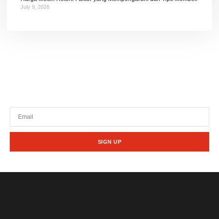
July 9, 2026
Tetap terhubung dengan berita terbaru dan
promosi dari kami.
SIGN UP