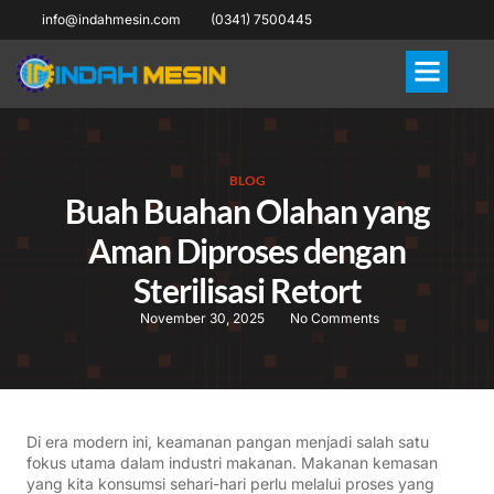
info@indahmesin.com
(0341) 7500445
BLOG
Buah Buahan Olahan yang
Aman Diproses dengan
Sterilisasi Retort
November 30, 2025
No Comments
Di era modern ini, keamanan pangan menjadi salah satu
fokus utama dalam industri makanan. Makanan kemasan
yang kita konsumsi sehari-hari perlu melalui proses yang