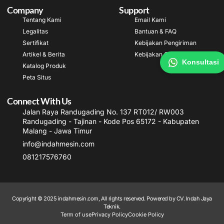
Company
Support
Tentang Kami
Email Kami
Legalitas
Bantuan & FAQ
Sertifikat
Kebijakan Pengiriman
Artikel & Berita
Kebijakan Garansi
Konsultasi
Katalog Produk
Peta Situs
Connect With Us
Jalan Raya Randugading No. 137 RT012/ RW003
Randugading - Tajinan - Kode Pos 65172 - Kabupaten
Malang - Jawa Timur
info@indahmesin.com
081217576760
Copyright © 2025 indahmesin.com, All rights reserved. Powered by CV. Indah Jaya
Teknik.
Term of use
Privacy Policy
Cookie Policy