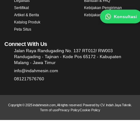
Legalitas
Bantuan & FAQ
Sertifikat
Kebijakan Pengiriman
Artikel & Berita
Kebijakan Garansi
Konsultasi
Katalog Produk
Peta Situs
Connect With Us
Jalan Raya Randugading No. 137 RT012/ RW003
Randugading - Tajinan - Kode Pos 65172 - Kabupaten
Malang - Jawa Timur
info@indahmesin.com
081217576760
Copyright © 2025 indahmesin.com, All rights reserved. Powered by CV. Indah Jaya Teknik.
Term of use
Privacy Policy
Cookie Policy