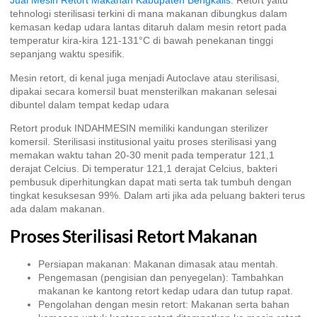
Jual Mesin Retort Makanan Kabupaten Bengkalis
. Retort yaitu
tehnologi sterilisasi terkini di mana makanan dibungkus dalam
kemasan kedap udara lantas ditaruh dalam mesin retort pada
temperatur kira-kira 121-131°C di bawah penekanan tinggi
sepanjang waktu spesifik.
Mesin retort, di kenal juga menjadi Autoclave atau sterilisasi,
dipakai secara komersil buat mensterilkan makanan selesai
dibuntel dalam tempat kedap udara
Retort produk INDAHMESIN memiliki kandungan sterilizer
komersil. Sterilisasi institusional yaitu proses sterilisasi yang
memakan waktu tahan 20-30 menit pada temperatur 121,1
derajat Celcius. Di temperatur 121,1 derajat Celcius, bakteri
pembusuk diperhitungkan dapat mati serta tak tumbuh dengan
tingkat kesuksesan 99%. Dalam arti jika ada peluang bakteri terus
ada dalam makanan.
Proses Sterilisasi Retort Makanan
Persiapan makanan: Makanan dimasak atau mentah.
Pengemasan (pengisian dan penyegelan): Tambahkan
makanan ke kantong retort kedap udara dan tutup rapat.
Pengolahan dengan mesin retort: Makanan serta bahan