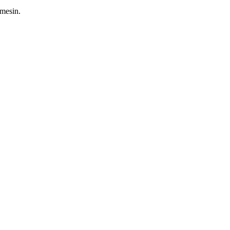
mesin.