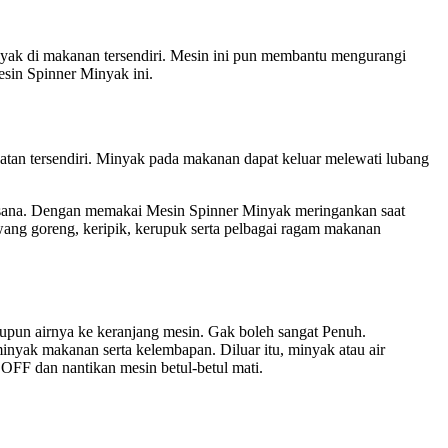
yak di makanan tersendiri. Mesin ini pun membantu mengurangi
sin Spinner Minyak ini.
epatan tersendiri. Minyak pada makanan dapat keluar melewati lubang
usana. Dengan memakai Mesin Spinner Minyak meringankan saat
ang goreng, keripik, kerupuk serta pelbagai ragam makanan
pun airnya ke keranjang mesin. Gak boleh sangat Penuh.
nyak makanan serta kelembapan. Diluar itu, minyak atau air
OFF dan nantikan mesin betul-betul mati.