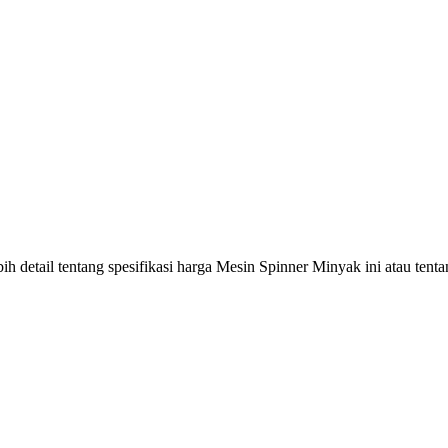
 detail tentang spesifikasi harga Mesin Spinner Minyak ini atau ten