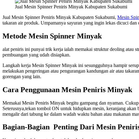
Jual Mesin Spinner Peniris Minyak Kabupaten Sukabumi
Jual Mesin Spinner Peniris Minyak Kabupaten Sukabumi,
Mesin Spin
takaran air produk. Umpamanya sayuran yang ingin lekas dicuci dan
Metode Mesin Spinner Minyak
alat peniris ini punyai trik kerja ialah memakai struktur deoling at
pembuangan yang udah disiapkan.
Langkah kerja Mesin Spinner Minyak ini sesungguhnya hampir seru
melakukan pengeringan atau pengurangan kandungan air atau takara
gorengan yang lain.
Cara Penggunaan Mesin Peniris Minyak
Memakai Mesin Peniris Minyak begitu gampang dan nyaman. Cukup ma
Seterusnya,tekan tombol ON untuk hidupkan mesin, keranjang akan b
mengalir dari tabung ke dalam wadah waktu bahan atau makanan masih
Bagian-Bagian Penting Dari Mesin Peniri