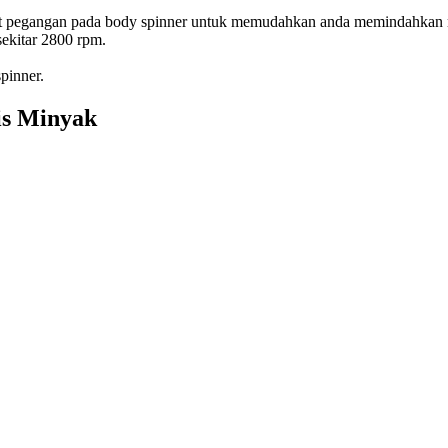
at pegangan pada body spinner untuk memudahkan anda memindahkan 
ekitar 2800 rpm.
pinner.
ris Minyak