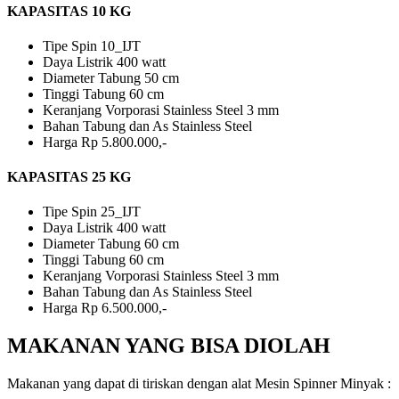
KAPASITAS 10 KG
Tipe Spin 10_IJT
Daya Listrik 400 watt
Diameter Tabung 50 cm
Tinggi Tabung 60 cm
Keranjang Vorporasi Stainless Steel 3 mm
Bahan Tabung dan As Stainless Steel
Harga Rp 5.800.000,-
KAPASITAS 25 KG
Tipe Spin 25_IJT
Daya Listrik 400 watt
Diameter Tabung 60 cm
Tinggi Tabung 60 cm
Keranjang Vorporasi Stainless Steel 3 mm
Bahan Tabung dan As Stainless Steel
Harga Rp 6.500.000,-
MAKANAN YANG BISA DIOLAH
Makanan yang dapat di tiriskan dengan alat Mesin Spinner Minyak :