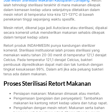
Jual Mesin Sterilisasi Makanan Kabupaten Lumajang
. Retort
ialah tehnologi sterilisasi terakhir di mana makanan dikepak
dalam kemasan kedap udara selanjutnya diletakkan dalam
mesin retort di temperatur kira-kira 121-131°C di bawah
penekanan tinggi sepanjang waktu spesifik.
Mesin retort, dikenal juga jadi Autoclave atau sterilisasi, dipakai
secara komersil untuk mensterilkan makanan sehabis dikepak
dalam tempat kedap udara
Retort produk INDAHMESIN punya kandungan sterilizer
komersil. Sterilisasi institusional ialah proses sterilisasi yang
memakan waktu tahan 20-30 menit di temperatur 121,1 derajat
Celcius. Pada temperatur 121,1 derajat Celcius, bakteri
pembusuk diprediksikan dapat mati dan tak tumbuh dengan
tingkat kesuksesan 99%. Dalam arti jika ada peluang bakteri
terus ada dalam makanan.
Proses Sterilisasi Retort Makanan
Persiapan makanan: Makanan dimasak atau mentah.
Pengemasan (pengisian dan penyegelan): Tambahkan
makanan ke kantong retort kedap udara dan tutup rapat.
Pengolahan dengan mesin retort: Makanan serta bahan