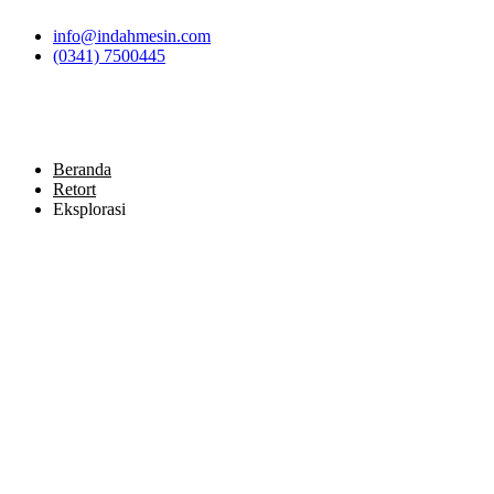
Skip
info@indahmesin.com
to
(0341) 7500445
content
Beranda
Retort
Eksplorasi