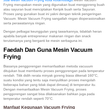
Jual Mesin Vacuum Frying Kota Kotamobagu
.Mesin Vacuum
Frying merupakan mesin yang digunakan buat menggoreng buah
atau sayuran buat menciptakan Keripik buah serta Sayuran.
Proses yang gunakan buat ini yakni dengan teknik pengeringan
Vacuum. Mesin Vacuum Frying sangatlah ringan dioperasionalkan
serta perawatannya ringan.
Dengan pelbagai keunggulan yang tawarkannya, tidaklah heran
apabila banyak entrepreneur makanan ringan dan snack
terutamanya yang berganti ke mesin serbaguna ini.
Faedah Dan Guna Mesin Vacuum
Frying
Biasanya penggorengan memanfaatkan metoda vacuuum
ditujukan buat membantu proses penggorengan pada temperatur
rendah. Titik didih rerata minyak goreng biasa dikenali 160°C,
suatu kondisi yang tentu saja menyulitkan proses mengolah
beberapa bahan yang tidak dapat dimasa} di temperatur itu.
Dengan memanfaatkan Mesin Vacuum Frying, proses
penggorengan sangat bisa dilaksanakan bahkan juga pada
temperatur rendah seperti 70°C.
Manfaat Kegunaan Vacuum Frying