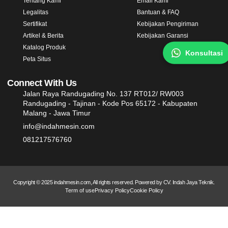
Tentang Kami
Email Kami
Legalitas
Bantuan & FAQ
Sertifikat
Kebijakan Pengiriman
Artikel & Berita
Kebijakan Garansi
Katalog Produk
Konsultasi
Peta Situs
Connect With Us
Jalan Raya Randugading No. 137 RT012/ RW003
Randugading - Tajinan - Kode Pos 65172 - Kabupaten
Malang - Jawa Timur
info@indahmesin.com
081217576760
Copyright © 2025 indahmesin.com, All rights reserved. Powered by CV. Indah Jaya Teknik.
Term of use
Privacy Policy
Cookie Policy