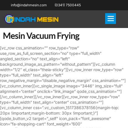
info@indahmesin.com
(0341) 7500445
Mesin Vacuum Frying
[vc_row css_animation=”” row_type=”row”
use_row_as_full_screen_section=”no” type=”full_width”
angled_section=”no” text_align=”left”
background_image_as_pattern=”without_pattern”][vc_column
width=”1/2″ el_class=”theia-sticky”][vc_row_inner row_type=”row”
type=”full_width” text_align=”left”
row_negative_margin=”disable_negative_margin” css_animation=””]
[vc_column_inner][vc_single_image image=”3446″ img_size=”full”
alignment=”center” onclick=”link_image” qode_css_animation=””]
[/vc_column_inner][/vc_row_inner][vc_row_inner row_type=”row”
type=”full_width” text_align=”center” css_animation=””]
[vc_column_inner css=”.vc_custom_1517386378156{margin-top:
20px !important;margin-bottom: 30px !important;}”]
[qode_button_v2 target=”_self” icon_pack=”font_awesome”
icon=”fa-shopping-cart” font_weight=”600″