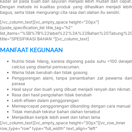
kadar air pada buah dan sayuran menjadi lebih mudah dan cepat.
Dengan metode ini kualitas produk yang dihasilkan menjadi lebih
bagus, serta tidak mengurangi cita rasa dari olahan itu sendiri.
[/vc_column_text][vc_empty_space height=”20px”]
[qode_specification_list title_tag=”h2″
list_items=”%5B%7B%22label%22%3A%22Bahan%20Tabun
title=”SPESIFIKASI BAHAN “][vc_column_text]
MANFAAT KEGUNAAN
Nutrisi tidak hilang, karena digoreng pada suhu <100 derajat
celcius yang disertai pemvacuman.
Warna tidak berubah dan tidak gosong
Penggorengan alami, tanpa penambahan zat pewarna dan
perasa
Hasil sayur dan buah yang dibuat menjadi renyah dan nikmat.
Rasa dari hasil pengolahan tidak berubah
Lebih efisien dalam penggorengan
Memeprcepat penggorengan dibanding dengan cara manual
Tidak merubah tekstur bahan olahan tersebut
Menjadikan keripik lebih awet dan tahan lama
[/vc_column_text][vc_empty_space height=”30px”][vc_row_inner
row_type=”row” type=”full_width” text_align=”left”