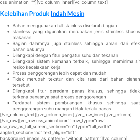
css_animation=””][vc_column_inner][vc_column_text]
Kelebihan Produk
Indah Mesin
Bahan menggunakan full stainless diseluruh bagian
stainless yang digunakan merupakan jenis stainless khusus
makanan
Bagian dalamnya juga stainless sehingga aman dari efek
bahan bakunya
Dilengkapi dengan fitur pengatur suhu dan tekanan
Dilengkapi sistem kemanan terbaik, sehingga meminimalisir
resiko kecelakaan kerja
Proses penggorengan lebih cepat dan mudah
Tidak merubah tekstur dan cita rasa dari bahan olahan
tersebut
Dilengkapi fitur peredam panas khusus, sehingga tidak
terkena panasnya saat proses penggorengan
Terdapat sistem pembuangan khusus sehingga saat
penggorengan suhu ruangan tidak terlalu panas
[/vc_column_text][/vc_column_inner][/vc_row_inner][/vc_column]
[/vc_row][vc_row css_animation=”” row_type=”row”
use_row_as_full_screen_section=”no” type=”full_width”
angled_section=”no” text_align=”left”
background_image_as_pattern=”without_pattern”][vc_column]