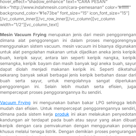
hover_effect=”shadow_enhance” text=”CARA PESAN”
link=”http://www.indahmesin.com/cara-pemesanan” color=”#ffffff”
background_color=”#1e73be” font_size=”15″ icon_font_size=”15″]
[/vc_column_inner][/vc_row_inner][/vc_column][vc_column
width=”1/2″][vc_column_text]
Mesin Vacuum Frying
merupakan jenis dari mesin penggorenga
dimana alat penggorengan ini dalam proses menggorengnya
menggunakan sistem vacuum. mesin vacuum ini bisanya digunakan
untuk alat pengolahan makanan untuk dijadikan aneka jenis keripik
buah, keripik sayur, antara lain seperti keripik nangka, keripik
semangka, keripik bayam dan masih banyak lagi aneka buah, sayur
dapat diolah menjadi makanan keripik ini. Seperti diketahui
sekarang banyak sekali berbagai jenis keripik berbahan dasar dari
buah serta sayur, untuk mengolahnya sangat diperlukan
penggorengan ini. Selain lebih mudah serta efisien, juga
mempercepat proses penggorangannya itu sendiri.
Vacuum Frying
ini mengunakan bahan bakar LPG sehingga lebih
mudah dan efisien. Untuk mempercepat penggorengannya sendiri,
dimana pada sistem kerja
produk
ini akan melakukan penyedotan
kandungan air terdapat pada buah atau sayur yang akan dibuat
keripik dengan cara pemvakuman dengan menggunakan pompa
khusus melalui tenaga listrik. Dengan demikian proses pengurangan