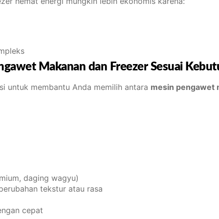
ezer hemat energi mungkin lebih ekonomis karena:
ompleks
ngawet Makanan dan Freezer Sesuai Kebu
asi untuk membantu Anda memilih antara
mesin pengawet 
emium, daging wagyu)
rubahan tekstur atau rasa
engan cepat