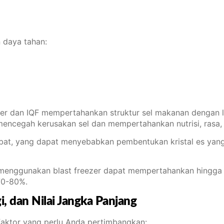
 daya tahan:
zer dan IQF mempertahankan struktur sel makanan dengan l
mencegah kerusakan sel dan mempertahankan nutrisi, rasa, 
t, yang dapat menyebabkan pembentukan kristal es yang le
ggunakan blast freezer dapat mempertahankan hingga 95%
70-80%.
, dan Nilai Jangka Panjang
aktor yang perlu Anda pertimbangkan: