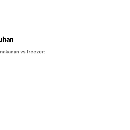
tuhan
makanan vs freezer
: