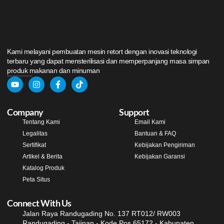
Kami melayani pembuatan mesin retort dengan inovasi teknologi
terbaru yang dapat mensterilisasi dan memperpanjang masa simpan
produk makanan dan minuman
Company
Support
Tentang Kami
Email Kami
Legalitas
Bantuan & FAQ
Sertifikat
Kebijakan Pengiriman
Artikel & Berita
Kebijakan Garansi
Katalog Produk
Peta Situs
Connect With Us
Jalan Raya Randugading No. 137 RT012/ RW003
Randugading - Tajinan - Kode Pos 65172 - Kabupaten