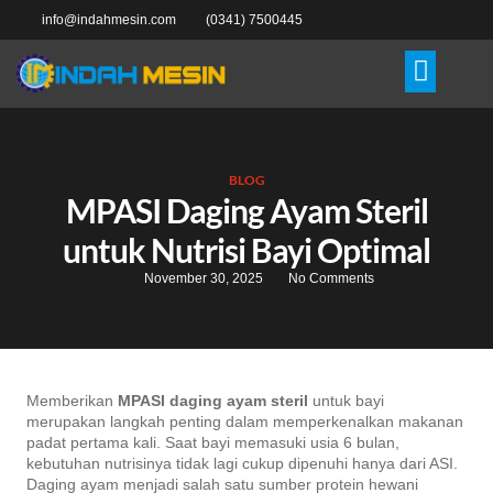
info@indahmesin.com
(0341) 7500445
BLOG
MPASI Daging Ayam Steril
untuk Nutrisi Bayi Optimal
November 30, 2025
No Comments
Memberikan
MPASI daging ayam steril
untuk bayi
merupakan langkah penting dalam memperkenalkan makanan
padat pertama kali. Saat bayi memasuki usia 6 bulan,
kebutuhan nutrisinya tidak lagi cukup dipenuhi hanya dari ASI.
Daging ayam menjadi salah satu sumber protein hewani