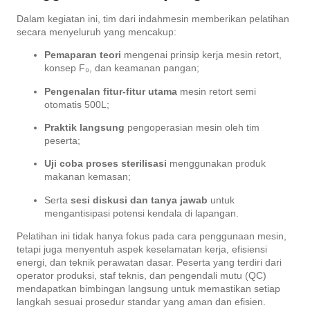
Dalam kegiatan ini, tim dari indahmesin memberikan pelatihan
secara menyeluruh yang mencakup:
Pemaparan teori
mengenai prinsip kerja mesin retort,
konsep F₀, dan keamanan pangan;
Pengenalan fitur-fitur utama
mesin retort semi
otomatis 500L;
Praktik langsung
pengoperasian mesin oleh tim
peserta;
Uji coba proses sterilisasi
menggunakan produk
makanan kemasan;
Serta
sesi diskusi dan tanya jawab
untuk
mengantisipasi potensi kendala di lapangan.
Pelatihan ini tidak hanya fokus pada cara penggunaan mesin,
tetapi juga menyentuh aspek keselamatan kerja, efisiensi
energi, dan teknik perawatan dasar. Peserta yang terdiri dari
operator produksi, staf teknis, dan pengendali mutu (QC)
mendapatkan bimbingan langsung untuk memastikan setiap
langkah sesuai prosedur standar yang aman dan efisien.