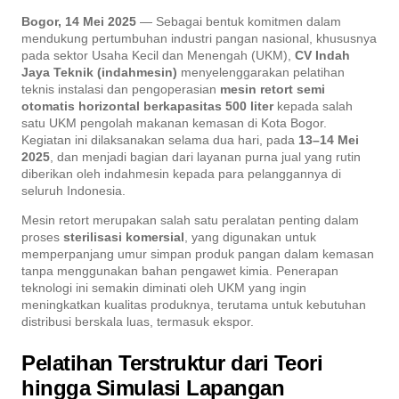
Bogor, 14 Mei 2025
— Sebagai bentuk komitmen dalam
mendukung pertumbuhan industri pangan nasional, khususnya
pada sektor Usaha Kecil dan Menengah (UKM),
CV Indah
Jaya Teknik (indahmesin)
menyelenggarakan pelatihan
teknis instalasi dan pengoperasian
mesin retort semi
otomatis horizontal berkapasitas 500 liter
kepada salah
satu UKM pengolah makanan kemasan di Kota Bogor.
Kegiatan ini dilaksanakan selama dua hari, pada
13–14 Mei
2025
, dan menjadi bagian dari layanan purna jual yang rutin
diberikan oleh indahmesin kepada para pelanggannya di
seluruh Indonesia.
Mesin retort merupakan salah satu peralatan penting dalam
proses
sterilisasi komersial
, yang digunakan untuk
memperpanjang umur simpan produk pangan dalam kemasan
tanpa menggunakan bahan pengawet kimia. Penerapan
teknologi ini semakin diminati oleh UKM yang ingin
meningkatkan kualitas produknya, terutama untuk kebutuhan
distribusi berskala luas, termasuk ekspor.
Pelatihan Terstruktur dari Teori
hingga Simulasi Lapangan