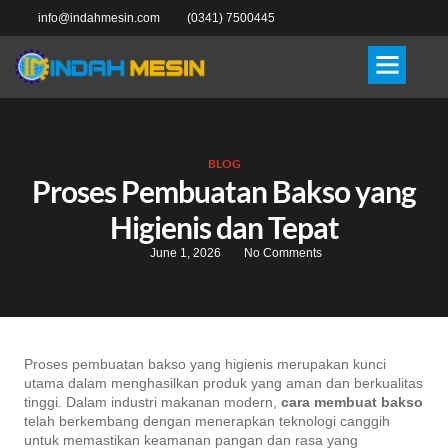
info@indahmesin.com
(0341) 7500445
BLOG
Proses Pembuatan Bakso yang
Higienis dan Tepat
June 1, 2026
No Comments
Proses pembuatan bakso yang higienis merupakan kunci
utama dalam menghasilkan produk yang aman dan berkualitas
tinggi. Dalam industri makanan modern,
cara membuat bakso
telah berkembang dengan menerapkan teknologi canggih
untuk memastikan keamanan pangan dan rasa yang