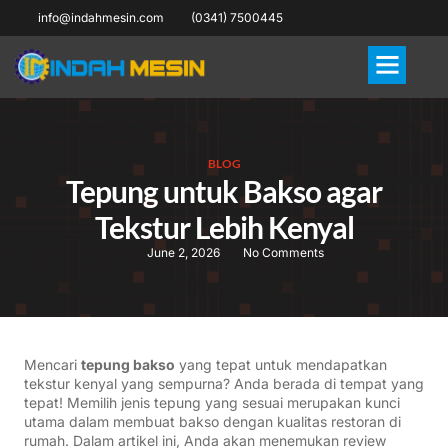
info@indahmesin.com
(0341) 7500445
BLOG
Tepung untuk Bakso agar
Tekstur Lebih Kenyal
June 2, 2026
No Comments
Mencari
tepung bakso
yang tepat untuk mendapatkan
tekstur kenyal yang sempurna? Anda berada di tempat yang
tepat! Memilih jenis tepung yang sesuai merupakan kunci
utama dalam membuat bakso dengan kualitas restoran di
rumah. Dalam artikel ini, Anda akan menemukan review