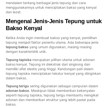
mendalam tentang berbagai jenis tepung dan cara
menggunakannya untuk menciptakan bakso yang kenyal
dan lezat.
Mengenal Jenis-Jenis Tepung untuk
Bakso Kenyal
Ketika Anda ingin membuat bakso yang kenyal, pemilihan
tepung menjadi faktor penentu utama. Ada beberapa jenis
tepung bakso
yang umum digunakan, masing-masing
dengan karakteristik unik.
Tepung tapioka
merupakan pilihan utama untuk adonan
bakso kenyal. Tepung ini diekstrak dari singkong dan
memiliki sifat elastis yang tinggi. Kandungan pati dalam
tepung tapioka menciptakan tekstur kenyal yang diinginkan
dalam bakso.
Tepung terigu
sering digunakan sebagai campuran dalam
adonan bakso
. Meskipun tidak memberikan kekenyalan
seperti tepung tapioka, tepung terigu membantu mengikat
adonan dan memberikan struktur yang lebih padat pada
bakso.