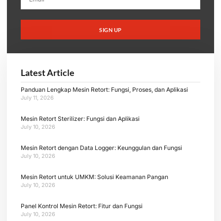
SIGN UP
Latest Article
Panduan Lengkap Mesin Retort: Fungsi, Proses, dan Aplikasi
July 11, 2026
Mesin Retort Sterilizer: Fungsi dan Aplikasi
July 10, 2026
Mesin Retort dengan Data Logger: Keunggulan dan Fungsi
July 10, 2026
Mesin Retort untuk UMKM: Solusi Keamanan Pangan
July 10, 2026
Panel Kontrol Mesin Retort: Fitur dan Fungsi
July 10, 2026