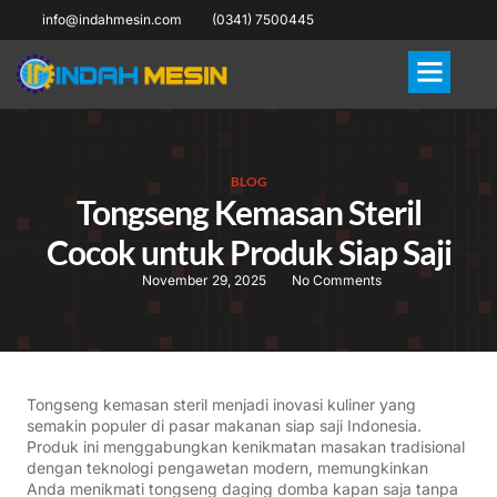
info@indahmesin.com
(0341) 7500445
BLOG
Tongseng Kemasan Steril
Cocok untuk Produk Siap Saji
November 29, 2025
No Comments
Tongseng kemasan steril menjadi inovasi kuliner yang
semakin populer di pasar makanan siap saji Indonesia.
Produk ini menggabungkan kenikmatan masakan tradisional
dengan teknologi pengawetan modern, memungkinkan
Anda menikmati tongseng daging domba kapan saja tanpa