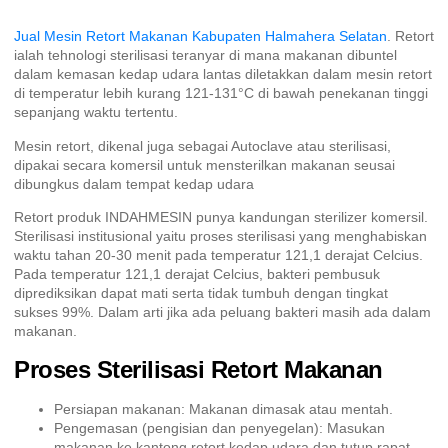
Jual Mesin Retort Makanan Kabupaten Halmahera Selatan
. Retort
ialah tehnologi sterilisasi teranyar di mana makanan dibuntel
dalam kemasan kedap udara lantas diletakkan dalam mesin retort
di temperatur lebih kurang 121-131°C di bawah penekanan tinggi
sepanjang waktu tertentu.
Mesin retort, dikenal juga sebagai Autoclave atau sterilisasi,
dipakai secara komersil untuk mensterilkan makanan seusai
dibungkus dalam tempat kedap udara
Retort produk INDAHMESIN punya kandungan sterilizer komersil.
Sterilisasi institusional yaitu proses sterilisasi yang menghabiskan
waktu tahan 20-30 menit pada temperatur 121,1 derajat Celcius.
Pada temperatur 121,1 derajat Celcius, bakteri pembusuk
diprediksikan dapat mati serta tidak tumbuh dengan tingkat
sukses 99%. Dalam arti jika ada peluang bakteri masih ada dalam
makanan.
Proses Sterilisasi Retort Makanan
Persiapan makanan: Makanan dimasak atau mentah.
Pengemasan (pengisian dan penyegelan): Masukan
makanan ke kantong retort kedap udara dan tutup rapat.