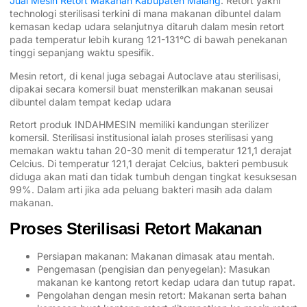
Jual Mesin Retort Makanan Kabupaten Malang
. Retort yakni
technologi sterilisasi terkini di mana makanan dibuntel dalam
kemasan kedap udara selanjutnya ditaruh dalam mesin retort
pada temperatur lebih kurang 121-131°C di bawah penekanan
tinggi sepanjang waktu spesifik.
Mesin retort, di kenal juga sebagai Autoclave atau sterilisasi,
dipakai secara komersil buat mensterilkan makanan seusai
dibuntel dalam tempat kedap udara
Retort produk INDAHMESIN memiliki kandungan sterilizer
komersil. Sterilisasi institusional ialah proses sterilisasi yang
memakan waktu tahan 20-30 menit di temperatur 121,1 derajat
Celcius. Di temperatur 121,1 derajat Celcius, bakteri pembusuk
diduga akan mati dan tidak tumbuh dengan tingkat kesuksesan
99%. Dalam arti jika ada peluang bakteri masih ada dalam
makanan.
Proses Sterilisasi Retort Makanan
Persiapan makanan: Makanan dimasak atau mentah.
Pengemasan (pengisian dan penyegelan): Masukan
makanan ke kantong retort kedap udara dan tutup rapat.
Pengolahan dengan mesin retort: Makanan serta bahan