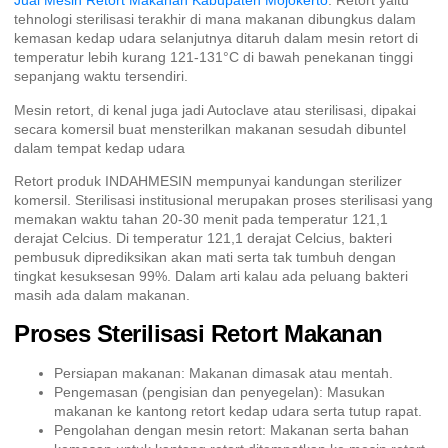
Jual Mesin Retort Makanan Kabupaten Mojokerto
. Retort yaitu
tehnologi sterilisasi terakhir di mana makanan dibungkus dalam
kemasan kedap udara selanjutnya ditaruh dalam mesin retort di
temperatur lebih kurang 121-131°C di bawah penekanan tinggi
sepanjang waktu tersendiri.
Mesin retort, di kenal juga jadi Autoclave atau sterilisasi, dipakai
secara komersil buat mensterilkan makanan sesudah dibuntel
dalam tempat kedap udara
Retort produk INDAHMESIN mempunyai kandungan sterilizer
komersil. Sterilisasi institusional merupakan proses sterilisasi yang
memakan waktu tahan 20-30 menit pada temperatur 121,1
derajat Celcius. Di temperatur 121,1 derajat Celcius, bakteri
pembusuk diprediksikan akan mati serta tak tumbuh dengan
tingkat kesuksesan 99%. Dalam arti kalau ada peluang bakteri
masih ada dalam makanan.
Proses Sterilisasi Retort Makanan
Persiapan makanan: Makanan dimasak atau mentah.
Pengemasan (pengisian dan penyegelan): Masukan
makanan ke kantong retort kedap udara serta tutup rapat.
Pengolahan dengan mesin retort: Makanan serta bahan