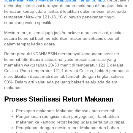
Jual Mesin Retort Makanan Kabupaten Tanah Bumbu
. Retort ialah
technologi sterilisasi teranyar di mana makanan dibungkus dalam
kemasan kedap udara lantas diletakkan dalam mesin retort pada
temperatur kira-kira 121-131°C di bawah penekanan tinggi
sepanjang waktu spesifik.
Mesin retort, di kenal juga jadi Autoclave atau sterilisasi, dipakai
secara komersil buat mensterilkan makanan sehabis dibuntel
dalam tempat kedap udara
Retort produk INDAHMESIN mempunyai kandungan sterilizer
komersil. Sterilisasi institusional yaitu proses sterilisasi yang
memakan waktu tahan 20-30 menit di temperatur 121,1 derajat
Celcius. Pada temperatur 121,1 derajat Celcius, bakteri pembusuk
diprediksikan dapat mati dan tak tumbuh dengan tingkat sukses
99%. Dalam arti kalau ada peluang bakteri selalu ada dalam
makanan.
Proses Sterilisasi Retort Makanan
Persiapan makanan: Makanan dimasak atau mentah.
Pengemasan (pengisian dan penyegelan): Tambahkan
makanan ke kantong retort kedap udara serta tutup rapat.
Pengolahan dengan mesin retort: Makanan dan bahan