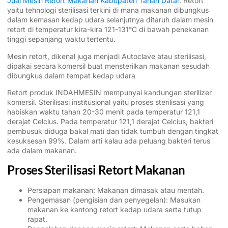
Jual Mesin Retort Makanan Kabupaten Tanah Datar
. Retort
yaitu tehnologi sterilisasi terkini di mana makanan dibungkus
dalam kemasan kedap udara selanjutnya ditaruh dalam mesin
retort di temperatur kira-kira 121-131°C di bawah penekanan
tinggi sepanjang waktu tertentu.
Mesin retort, dikenal juga menjadi Autoclave atau sterilisasi,
dipakai secara komersil buat mensterilkan makanan sesudah
dibungkus dalam tempat kedap udara
Retort produk INDAHMESIN mempunyai kandungan sterilizer
komersil. Sterilisasi institusional yaitu proses sterilisasi yang
habiskan waktu tahan 20-30 menit pada temperatur 121,1
derajat Celcius. Pada temperatur 121,1 derajat Celcius, bakteri
pembusuk diduga bakal mati dan tidak tumbuh dengan tingkat
kesuksesan 99%. Dalam arti kalau ada peluang bakteri terus
ada dalam makanan.
Proses Sterilisasi Retort Makanan
Persiapan makanan: Makanan dimasak atau mentah.
Pengemasan (pengisian dan penyegelan): Masukan
makanan ke kantong retort kedap udara serta tutup
rapat.