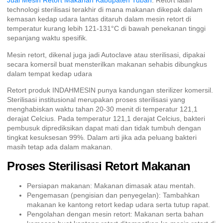
Jual Mesin Retort Makanan Kabupaten Tuban
. Retort ialah
technologi sterilisasi terakhir di mana makanan dikepak dalam
kemasan kedap udara lantas ditaruh dalam mesin retort di
temperatur kurang lebih 121-131°C di bawah penekanan tinggi
sepanjang waktu spesifik.
Mesin retort, dikenal juga jadi Autoclave atau sterilisasi, dipakai
secara komersil buat mensterilkan makanan sehabis dibungkus
dalam tempat kedap udara
Retort produk INDAHMESIN punya kandungan sterilizer komersil.
Sterilisasi institusional merupakan proses sterilisasi yang
menghabiskan waktu tahan 20-30 menit di temperatur 121,1
derajat Celcius. Pada temperatur 121,1 derajat Celcius, bakteri
pembusuk diprediksikan dapat mati dan tidak tumbuh dengan
tingkat kesuksesan 99%. Dalam arti jika ada peluang bakteri
masih tetap ada dalam makanan.
Proses Sterilisasi Retort Makanan
Persiapan makanan: Makanan dimasak atau mentah.
Pengemasan (pengisian dan penyegelan): Tambahkan
makanan ke kantong retort kedap udara serta tutup rapat.
Pengolahan dengan mesin retort: Makanan serta bahan