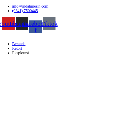
Skip
info@indahmesin.com
to
(0341) 7500445
content
Youtube
Instagram
Facebook-
Tiktok
f
Beranda
Retort
Eksplorasi