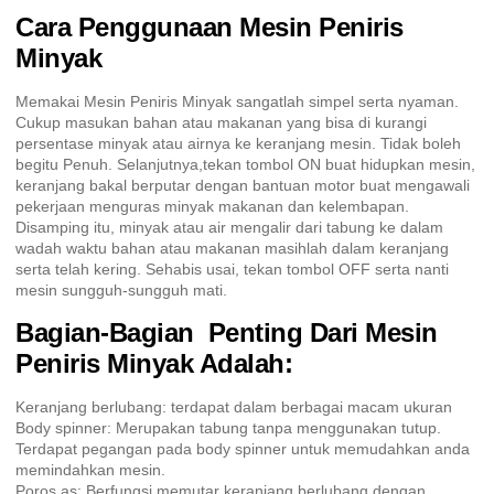
Cara Penggunaan Mesin Peniris
Minyak
Memakai Mesin Peniris Minyak sangatlah simpel serta nyaman.
Cukup masukan bahan atau makanan yang bisa di kurangi
persentase minyak atau airnya ke keranjang mesin. Tidak boleh
begitu Penuh. Selanjutnya,tekan tombol ON buat hidupkan mesin,
keranjang bakal berputar dengan bantuan motor buat mengawali
pekerjaan menguras minyak makanan dan kelembapan.
Disamping itu, minyak atau air mengalir dari tabung ke dalam
wadah waktu bahan atau makanan masihlah dalam keranjang
serta telah kering. Sehabis usai, tekan tombol OFF serta nanti
mesin sungguh-sungguh mati.
Bagian-Bagian Penting Dari Mesin
Peniris Minyak Adalah:
Keranjang berlubang: terdapat dalam berbagai macam ukuran
Body spinner: Merupakan tabung tanpa menggunakan tutup.
Terdapat pegangan pada body spinner untuk memudahkan anda
memindahkan mesin.
Poros as: Berfungsi memutar keranjang berlubang dengan