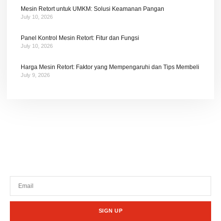
Mesin Retort untuk UMKM: Solusi Keamanan Pangan
July 10, 2026
Panel Kontrol Mesin Retort: Fitur dan Fungsi
July 10, 2026
Harga Mesin Retort: Faktor yang Mempengaruhi dan Tips Membeli
July 9, 2026
Tetap terhubung dengan berita terbaru dan
promosi dari kami.
SIGN UP