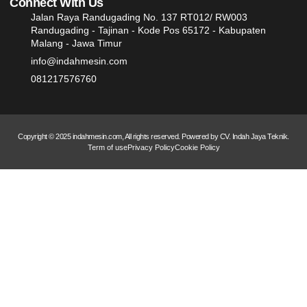
Connect With Us
Jalan Raya Randugading No. 137 RT012/ RW003
Randugading - Tajinan - Kode Pos 65172 - Kabupaten
Malang - Jawa Timur
info@indahmesin.com
081217576760
Copyright © 2025 indahmesin.com, All rights reserved. Powered by CV. Indah Jaya Teknik.
Term of use
Privacy Policy
Cookie Policy