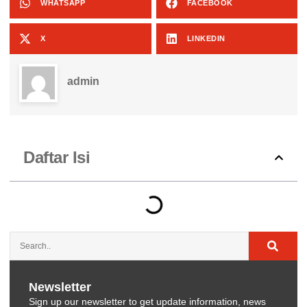
WHATSAPP
FACEBOOK
X
LINKEDIN
admin
Daftar Isi
Newsletter
Sign up our newsletter to get update information, news