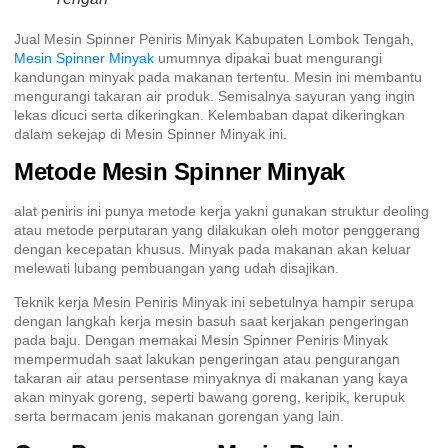
Jual Mesin Spinner Peniris Minyak Kabupaten Lombok Tengah,
Mesin Spinner Minyak
umumnya dipakai buat mengurangi
kandungan minyak pada makanan tertentu. Mesin ini membantu
mengurangi takaran air produk. Semisalnya sayuran yang ingin
lekas dicuci serta dikeringkan. Kelembaban dapat dikeringkan
dalam sekejap di Mesin Spinner Minyak ini.
Metode Mesin Spinner Minyak
alat peniris ini punya metode kerja yakni gunakan struktur deoling
atau metode perputaran yang dilakukan oleh motor penggerang
dengan kecepatan khusus. Minyak pada makanan akan keluar
melewati lubang pembuangan yang udah disajikan.
Teknik kerja Mesin Peniris Minyak ini sebetulnya hampir serupa
dengan langkah kerja mesin basuh saat kerjakan pengeringan
pada baju. Dengan memakai Mesin Spinner Peniris Minyak
mempermudah saat lakukan pengeringan atau pengurangan
takaran air atau persentase minyaknya di makanan yang kaya
akan minyak goreng, seperti bawang goreng, keripik, kerupuk
serta bermacam jenis makanan gorengan yang lain.