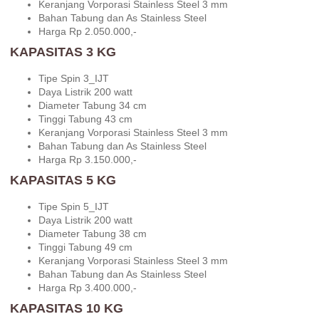
Keranjang Vorporasi Stainless Steel 3 mm
Bahan Tabung dan As Stainless Steel
Harga Rp 2.050.000,-
KAPASITAS 3 KG
Tipe Spin 3_IJT
Daya Listrik 200 watt
Diameter Tabung 34 cm
Tinggi Tabung 43 cm
Keranjang Vorporasi Stainless Steel 3 mm
Bahan Tabung dan As Stainless Steel
Harga Rp 3.150.000,-
KAPASITAS 5 KG
Tipe Spin 5_IJT
Daya Listrik 200 watt
Diameter Tabung 38 cm
Tinggi Tabung 49 cm
Keranjang Vorporasi Stainless Steel 3 mm
Bahan Tabung dan As Stainless Steel
Harga Rp 3.400.000,-
KAPASITAS 10 KG