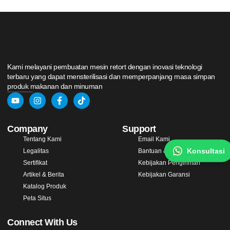
Kami melayani pembuatan mesin retort dengan inovasi teknologi
terbaru yang dapat mensterilisasi dan memperpanjang masa simpan
produk makanan dan minuman
Company
Support
Tentang Kami
Email Kami
Konsultasi
Legalitas
Bantuan & FAQ
Sertifikat
Kebijakan Pengiriman
Artikel & Berita
Kebijakan Garansi
Katalog Produk
Peta Situs
Connect With Us