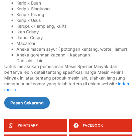
Keripik Buah
Keripik Singkong
Keripik Pisang
Keripik Usus
Kerupuk ( amplang, kulit)
Ikan Crispy
Jamur Crispy
Macaroni
Aneka macam sayur ( potongan kentang, wortel, jamur)
Aneka gorengan kacang – kacangan
Dan lain – lain
Untuk melakukan pemesanan Mesin Spinner Minyak dan
bertanya lebih detail tentang spesifikasi harga Mesin Peniris
Minyak ini atau tentang produk mesin lain, silahkan langsung
menghubungi nomor yang telah tertera di dalam website
indah
mesin
Pesan Sekarang
WHATSAPP
FACEBOOK