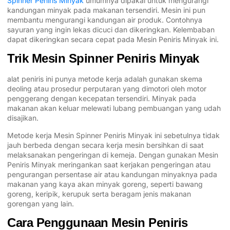
Spinner Peniris Minyak
umumnya dipakai untuk mengurangi
kandungan minyak pada makanan tersendiri. Mesin ini pun
membantu mengurangi kandungan air produk. Contohnya
sayuran yang ingin lekas dicuci dan dikeringkan. Kelembaban
dapat dikeringkan secara cepat pada Mesin Peniris Minyak ini.
Trik Mesin Spinner Peniris Minyak
alat peniris ini punya metode kerja adalah gunakan skema
deoling atau prosedur perputaran yang dimotori oleh motor
penggerang dengan kecepatan tersendiri. Minyak pada
makanan akan keluar melewati lubang pembuangan yang udah
disajikan.
Metode kerja Mesin Spinner Peniris Minyak ini sebetulnya tidak
jauh berbeda dengan secara kerja mesin bersihkan di saat
melaksanakan pengeringan di kemeja. Dengan gunakan Mesin
Peniris Minyak meringankan saat kerjakan pengeringan atau
pengurangan persentase air atau kandungan minyaknya pada
makanan yang kaya akan minyak goreng, seperti bawang
goreng, keripik, kerupuk serta beragam jenis makanan
gorengan yang lain.
Cara Penggunaan Mesin Peniris