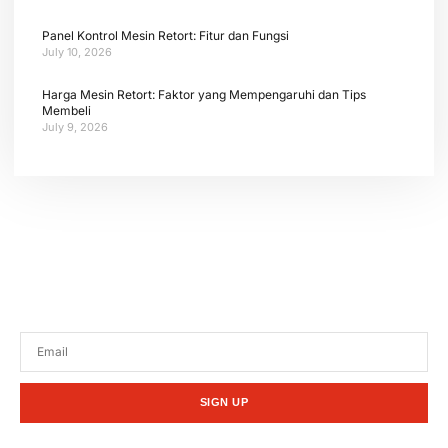
Panel Kontrol Mesin Retort: Fitur dan Fungsi
July 10, 2026
Harga Mesin Retort: Faktor yang Mempengaruhi dan Tips
Membeli
July 9, 2026
Tetap terhubung dengan berita terbaru dan
promosi dari kami.
SIGN UP