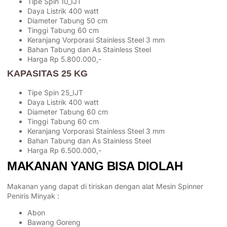
Tipe Spin 10_IJT
Daya Listrik 400 watt
Diameter Tabung 50 cm
Tinggi Tabung 60 cm
Keranjang Vorporasi Stainless Steel 3 mm
Bahan Tabung dan As Stainless Steel
Harga Rp 5.800.000,-
KAPASITAS 25 KG
Tipe Spin 25_IJT
Daya Listrik 400 watt
Diameter Tabung 60 cm
Tinggi Tabung 60 cm
Keranjang Vorporasi Stainless Steel 3 mm
Bahan Tabung dan As Stainless Steel
Harga Rp 6.500.000,-
MAKANAN YANG BISA DIOLAH
Makanan yang dapat di tiriskan dengan alat Mesin Spinner
Peniris Minyak :
Abon
Bawang Goreng