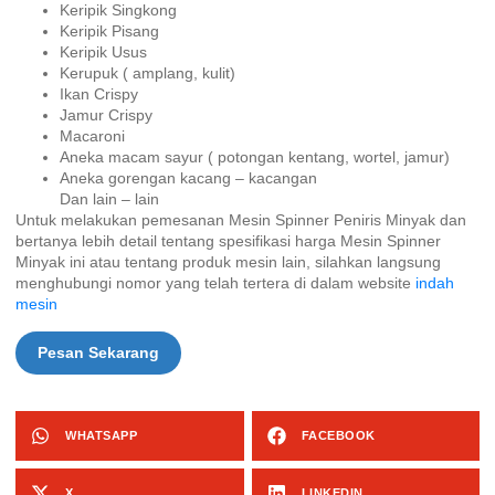
Keripik Singkong
Keripik Pisang
Keripik Usus
Kerupuk ( amplang, kulit)
Ikan Crispy
Jamur Crispy
Macaroni
Aneka macam sayur ( potongan kentang, wortel, jamur)
Aneka gorengan kacang – kacangan
Dan lain – lain
Untuk melakukan pemesanan Mesin Spinner Peniris Minyak dan
bertanya lebih detail tentang spesifikasi harga Mesin Spinner
Minyak ini atau tentang produk mesin lain, silahkan langsung
menghubungi nomor yang telah tertera di dalam website
indah
mesin
Pesan Sekarang
WHATSAPP
FACEBOOK
X
LINKEDIN