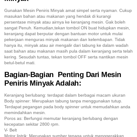
Gunakan Mesin Peniris Minyak amat simpel serta nyaman. Cukup
masukan bahan atau makanan yang hendak di kurangi
persentase minyak atau airnya ke keranjang mesin. Gak boleh
sangat Penuh. Kemudian,tekan tombol ON buat hidupkan mesin,
keranjang dapat berputar dengan bantuan motor untuk mulai
pekerjaan menguras minyak makanan dan kelembapan. Tidak
hanya itu, minyak atau air mengalir dari tabung ke dalam wadah
saat bahan atau makanan masih pula dalam keranjang serta telah
kering. Sesudah tuntas, tekan tombol OFF serta nantikan mesin
betul-betul mati.
Bagian-Bagian Penting Dari Mesin
Peniris Minyak Adalah:
Keranjang berlubang: terdapat dalam berbagai macam ukuran
Body spinner: Merupakan tabung tanpa menggunakan tutup.
Terdapat pegangan pada body spinner untuk memudahkan anda
memindahkan mesin.
Poros as: Berfungsi memutar keranjang berlubang dengan
kecepatan sekitar 2800 rpm.
V- Belt
Motor listrik: Merupakan sumber tenaga untuk menggerakkan