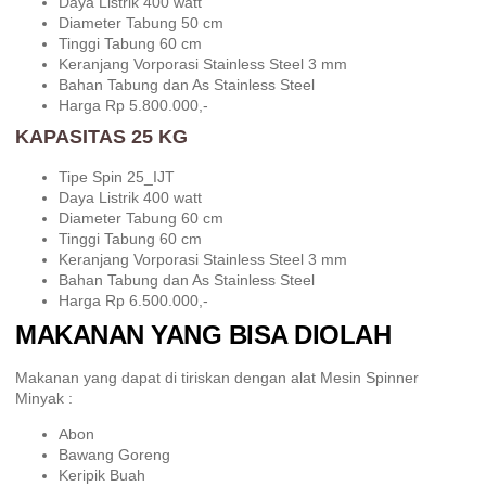
Daya Listrik 400 watt
Diameter Tabung 50 cm
Tinggi Tabung 60 cm
Keranjang Vorporasi Stainless Steel 3 mm
Bahan Tabung dan As Stainless Steel
Harga Rp 5.800.000,-
KAPASITAS 25 KG
Tipe Spin 25_IJT
Daya Listrik 400 watt
Diameter Tabung 60 cm
Tinggi Tabung 60 cm
Keranjang Vorporasi Stainless Steel 3 mm
Bahan Tabung dan As Stainless Steel
Harga Rp 6.500.000,-
MAKANAN YANG BISA DIOLAH
Makanan yang dapat di tiriskan dengan alat Mesin Spinner
Minyak :
Abon
Bawang Goreng
Keripik Buah