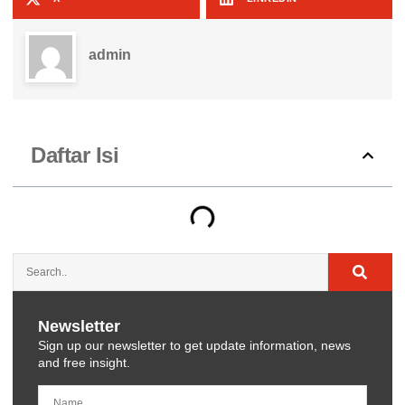
admin
Daftar Isi
Newsletter
Sign up our newsletter to get update information, news
and free insight.