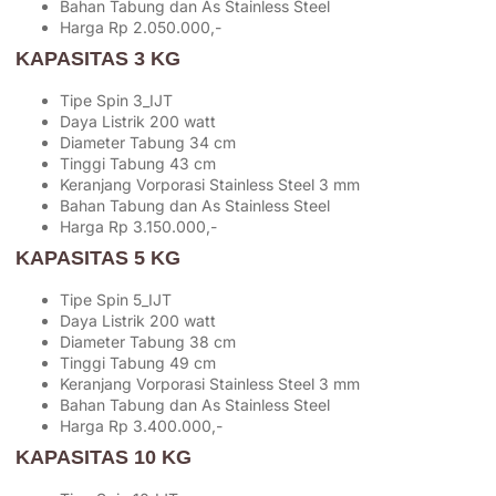
Bahan Tabung dan As Stainless Steel
Harga Rp 2.050.000,-
KAPASITAS 3 KG
Tipe Spin 3_IJT
Daya Listrik 200 watt
Diameter Tabung 34 cm
Tinggi Tabung 43 cm
Keranjang Vorporasi Stainless Steel 3 mm
Bahan Tabung dan As Stainless Steel
Harga Rp 3.150.000,-
KAPASITAS 5 KG
Tipe Spin 5_IJT
Daya Listrik 200 watt
Diameter Tabung 38 cm
Tinggi Tabung 49 cm
Keranjang Vorporasi Stainless Steel 3 mm
Bahan Tabung dan As Stainless Steel
Harga Rp 3.400.000,-
KAPASITAS 10 KG