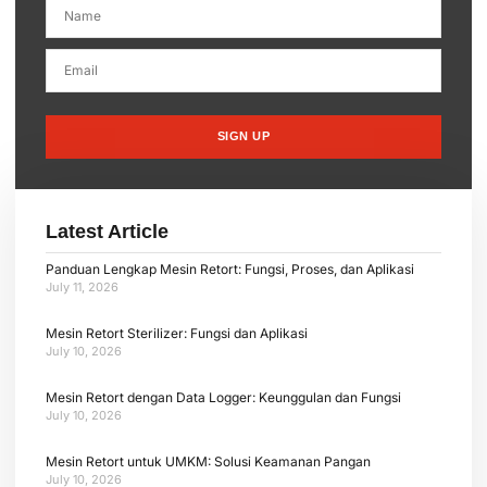
SIGN UP
Latest Article
Panduan Lengkap Mesin Retort: Fungsi, Proses, dan Aplikasi
July 11, 2026
Mesin Retort Sterilizer: Fungsi dan Aplikasi
July 10, 2026
Mesin Retort dengan Data Logger: Keunggulan dan Fungsi
July 10, 2026
Mesin Retort untuk UMKM: Solusi Keamanan Pangan
July 10, 2026