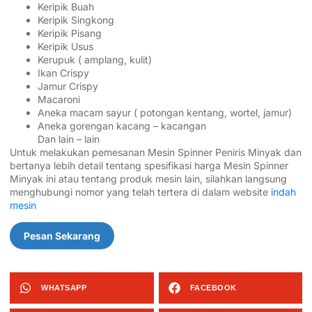
Keripik Buah
Keripik Singkong
Keripik Pisang
Keripik Usus
Kerupuk ( amplang, kulit)
Ikan Crispy
Jamur Crispy
Macaroni
Aneka macam sayur ( potongan kentang, wortel, jamur)
Aneka gorengan kacang – kacangan
Dan lain – lain
Untuk melakukan pemesanan Mesin Spinner Peniris Minyak dan
bertanya lebih detail tentang spesifikasi harga Mesin Spinner
Minyak ini atau tentang produk mesin lain, silahkan langsung
menghubungi nomor yang telah tertera di dalam website
indah
mesin
Pesan Sekarang
WHATSAPP
FACEBOOK