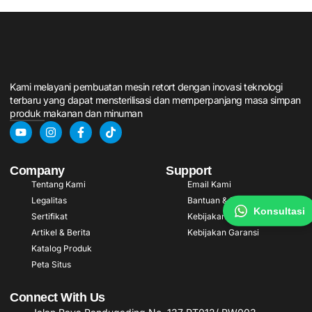
Kami melayani pembuatan mesin retort dengan inovasi teknologi
terbaru yang dapat mensterilisasi dan memperpanjang masa simpan
produk makanan dan minuman
Company
Support
Tentang Kami
Email Kami
Legalitas
Bantuan & FAQ
Konsultasi
Sertifikat
Kebijakan Pengiriman
Artikel & Berita
Kebijakan Garansi
Katalog Produk
Peta Situs
Connect With Us