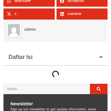
WHATSAPP
FACEBOOK
X
LINKEDIN
admin
Daftar Isi
Newsletter
Sign up our newsletter to get update information, news