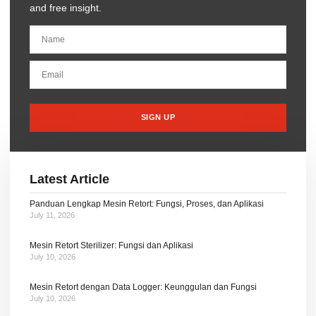
and free insight.
SIGN UP
Latest Article
Panduan Lengkap Mesin Retort: Fungsi, Proses, dan Aplikasi
July 11, 2026
Mesin Retort Sterilizer: Fungsi dan Aplikasi
July 10, 2026
Mesin Retort dengan Data Logger: Keunggulan dan Fungsi
July 10, 2026