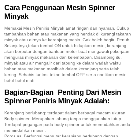
Cara Penggunaan Mesin Spinner
Minyak
Memakai Mesin Peniris Minyak amat ringan dan nyaman. Cukup
tambahkan bahan atau makanan yang hendak di kurangi takaran
minyak atau airnya ke keranjang mesin. Gak boleh begitu Penuh.
Selanjutnya,tekan tombol ON untuk hidupkan mesin, keranjang
akan berputar dengan bantuan motor buat mengawali pekerjaan
menguras minyak makanan dan kelembapan. Disamping itu,
minyak atau air mengalir dari tabung ke dalam wadah waktu
bahan atau makanan masihlah dalam keranjang serta telah
kering. Sehabis tuntas, tekan tombol OFF serta nantikan mesin
betul-betul mati.
Bagian-Bagian Penting Dari Mesin
Spinner Peniris Minyak Adalah:
Keranjang berlubang: terdapat dalam berbagai macam ukuran
Body spinner: Merupakan tabung tanpa menggunakan tutup.
Terdapat pegangan pada body spinner untuk memudahkan anda
memindahkan mesin.
Poros as: Berfungsi memutar keranjang berlubang dengan