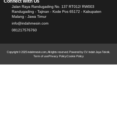
Connect With Us
Jalan Raya Randugading No. 137 RT012/ RW003
Randugading - Tajinan - Kode Pos 65172 - Kabupaten
Malang - Jawa Timur
info@indahmesin.com
081217576760
Copyright © 2025 indahmesin.com, All rights reserved. Powered by CV. Indah Jaya Teknik.
Term of use
Privacy Policy
Cookie Policy