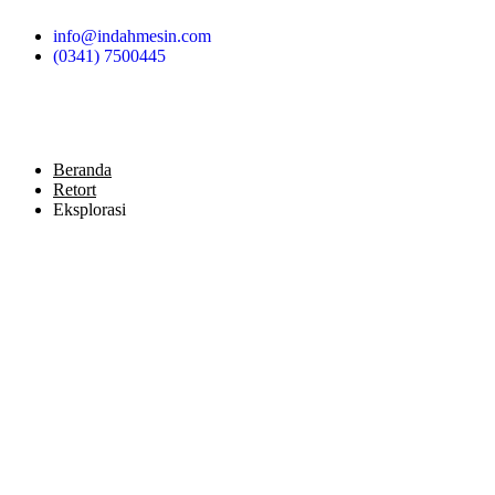
Skip
info@indahmesin.com
to
(0341) 7500445
content
Beranda
Retort
Eksplorasi