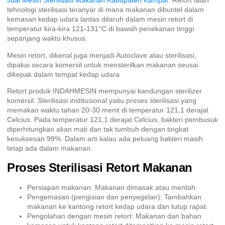
Jual Mesin Sterilisasi Makanan Kabupaten Kampar
. Retort ialah
tehnologi sterilisasi teranyar di mana makanan dibuntel dalam
kemasan kedap udara lantas ditaruh dalam mesin retort di
temperatur kira-kira 121-131°C di bawah penekanan tinggi
sepanjang waktu khusus.
Mesin retort, dikenal juga menjadi Autoclave atau sterilisasi,
dipakai secara komersil untuk mensterilkan makanan seusai
dikepak dalam tempat kedap udara
Retort produk INDAHMESIN mempunyai kandungan sterilizer
komersil. Sterilisasi institusional yaitu proses sterilisasi yang
memakan waktu tahan 20-30 menit di temperatur 121,1 derajat
Celcius. Pada temperatur 121,1 derajat Celcius, bakteri pembusuk
diperhitungkan akan mati dan tak tumbuh dengan tingkat
kesuksesan 99%. Dalam arti kalau ada peluang bakteri masih
tetap ada dalam makanan.
Proses Sterilisasi Retort Makanan
Persiapan makanan: Makanan dimasak atau mentah.
Pengemasan (pengisian dan penyegelan): Tambahkan
makanan ke kantong retort kedap udara dan tutup rapat.
Pengolahan dengan mesin retort: Makanan dan bahan