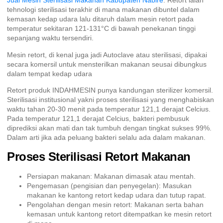
Jual Mesin Sterilisasi Makanan Kabupaten Nabire
. Retort ialah
tehnologi sterilisasi terakhir di mana makanan dibuntel dalam
kemasan kedap udara lalu ditaruh dalam mesin retort pada
temperatur sekitaran 121-131°C di bawah penekanan tinggi
sepanjang waktu tersendiri.
Mesin retort, di kenal juga jadi Autoclave atau sterilisasi, dipakai
secara komersil untuk mensterilkan makanan seusai dibungkus
dalam tempat kedap udara
Retort produk INDAHMESIN punya kandungan sterilizer komersil.
Sterilisasi institusional yakni proses sterilisasi yang menghabiskan
waktu tahan 20-30 menit pada temperatur 121,1 derajat Celcius.
Pada temperatur 121,1 derajat Celcius, bakteri pembusuk
diprediksi akan mati dan tak tumbuh dengan tingkat sukses 99%.
Dalam arti jika ada peluang bakteri selalu ada dalam makanan.
Proses Sterilisasi Retort Makanan
Persiapan makanan: Makanan dimasak atau mentah.
Pengemasan (pengisian dan penyegelan): Masukan
makanan ke kantong retort kedap udara dan tutup rapat.
Pengolahan dengan mesin retort: Makanan serta bahan
kemasan untuk kantong retort ditempatkan ke mesin retort