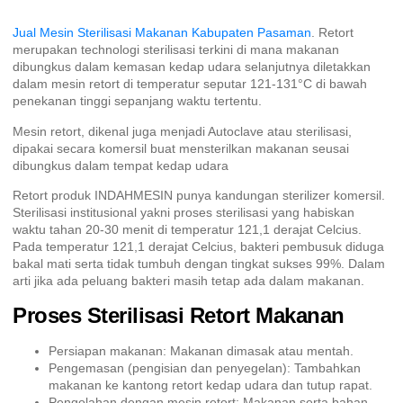
Jual Mesin Sterilisasi Makanan Kabupaten Pasaman
. Retort
merupakan technologi sterilisasi terkini di mana makanan
dibungkus dalam kemasan kedap udara selanjutnya diletakkan
dalam mesin retort di temperatur seputar 121-131°C di bawah
penekanan tinggi sepanjang waktu tertentu.
Mesin retort, dikenal juga menjadi Autoclave atau sterilisasi,
dipakai secara komersil buat mensterilkan makanan seusai
dibungkus dalam tempat kedap udara
Retort produk INDAHMESIN punya kandungan sterilizer komersil.
Sterilisasi institusional yakni proses sterilisasi yang habiskan
waktu tahan 20-30 menit di temperatur 121,1 derajat Celcius.
Pada temperatur 121,1 derajat Celcius, bakteri pembusuk diduga
bakal mati serta tidak tumbuh dengan tingkat sukses 99%. Dalam
arti jika ada peluang bakteri masih tetap ada dalam makanan.
Proses Sterilisasi Retort Makanan
Persiapan makanan: Makanan dimasak atau mentah.
Pengemasan (pengisian dan penyegelan): Tambahkan
makanan ke kantong retort kedap udara dan tutup rapat.
Pengolahan dengan mesin retort: Makanan serta bahan