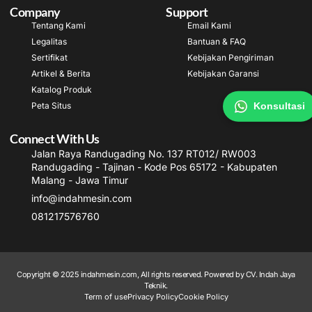
Company
Support
Tentang Kami
Email Kami
Legalitas
Bantuan & FAQ
Sertifikat
Kebijakan Pengiriman
Artikel & Berita
Kebijakan Garansi
Katalog Produk
Konsultasi
Peta Situs
Connect With Us
Jalan Raya Randugading No. 137 RT012/ RW003
Randugading - Tajinan - Kode Pos 65172 - Kabupaten
Malang - Jawa Timur
info@indahmesin.com
081217576760
Copyright © 2025 indahmesin.com, All rights reserved. Powered by CV. Indah Jaya
Teknik.
Term of use
Privacy Policy
Cookie Policy