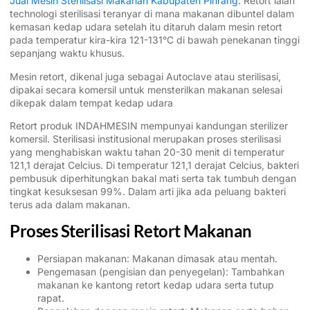
Jual Mesin Sterilisasi Makanan Kabupaten Pinrang
. Retort ialah
technologi sterilisasi teranyar di mana makanan dibuntel dalam
kemasan kedap udara setelah itu ditaruh dalam mesin retort
pada temperatur kira-kira 121-131°C di bawah penekanan tinggi
sepanjang waktu khusus.
Mesin retort, dikenal juga sebagai Autoclave atau sterilisasi,
dipakai secara komersil untuk mensterilkan makanan selesai
dikepak dalam tempat kedap udara
Retort produk INDAHMESIN mempunyai kandungan sterilizer
komersil. Sterilisasi institusional merupakan proses sterilisasi
yang menghabiskan waktu tahan 20-30 menit di temperatur
121,1 derajat Celcius. Di temperatur 121,1 derajat Celcius, bakteri
pembusuk diperhitungkan bakal mati serta tak tumbuh dengan
tingkat kesuksesan 99%. Dalam arti jika ada peluang bakteri
terus ada dalam makanan.
Proses Sterilisasi Retort Makanan
Persiapan makanan: Makanan dimasak atau mentah.
Pengemasan (pengisian dan penyegelan): Tambahkan
makanan ke kantong retort kedap udara serta tutup
rapat.