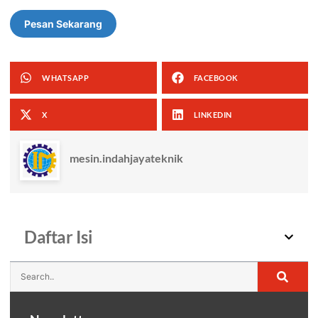
Pesan Sekarang
WHATSAPP
FACEBOOK
X
LINKEDIN
mesin.indahjayateknik
Daftar Isi