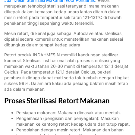
Jual Mesin Sterilisasi Makanan Kota Pontianak
. Retort
merupakan tehnologi sterilisasi teranyar di mana makanan
dikepak dalam kemasan kedap udara lantas ditaruh dalam
mesin retort pada temperatur sekitaran 121-131°C di bawah
penekanan tinggi sepanjang waktu tersendiri.
Mesin retort, di kenal juga sebagai Autoclave atau sterilisasi,
dipakai secara komersil untuk mensterilkan makanan selesai
dibungkus dalam tempat kedap udara
Retort produk INDAHMESIN memiliki kandungan sterilizer
komersil. Sterilisasi institusional ialah proses sterilisasi yang
memakan waktu tahan 20-30 menit di temperatur 121,1 derajat
Celcius. Pada temperatur 121,1 derajat Celcius, bakteri
pembusuk diduga dapat mati serta tak tumbuh dengan tingkat
sukses 99%. Dalam arti kalau ada peluang bakteri masih tetap
ada dalam makanan.
Proses Sterilisasi Retort Makanan
Persiapan makanan: Makanan dimasak atau mentah.
Pengemasan (pengisian dan penyegelan): Masukan
makanan ke kantong retort kedap udara dan tutup rapat.
Pengolahan dengan mesin retort: Makanan dan bahan