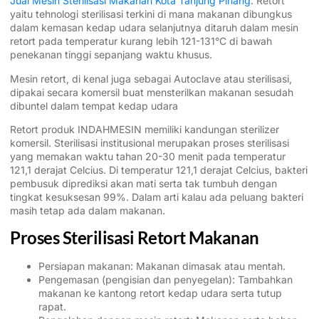
Jual Mesin Sterilisasi Makanan Kota Tanjung Pinang
. Retort
yaitu tehnologi sterilisasi terkini di mana makanan dibungkus
dalam kemasan kedap udara selanjutnya ditaruh dalam mesin
retort pada temperatur kurang lebih 121-131°C di bawah
penekanan tinggi sepanjang waktu khusus.
Mesin retort, di kenal juga sebagai Autoclave atau sterilisasi,
dipakai secara komersil buat mensterilkan makanan sesudah
dibuntel dalam tempat kedap udara
Retort produk INDAHMESIN memiliki kandungan sterilizer
komersil. Sterilisasi institusional merupakan proses sterilisasi
yang memakan waktu tahan 20-30 menit pada temperatur
121,1 derajat Celcius. Di temperatur 121,1 derajat Celcius, bakteri
pembusuk diprediksi akan mati serta tak tumbuh dengan
tingkat kesuksesan 99%. Dalam arti kalau ada peluang bakteri
masih tetap ada dalam makanan.
Proses Sterilisasi Retort Makanan
Persiapan makanan: Makanan dimasak atau mentah.
Pengemasan (pengisian dan penyegelan): Tambahkan
makanan ke kantong retort kedap udara serta tutup
rapat.