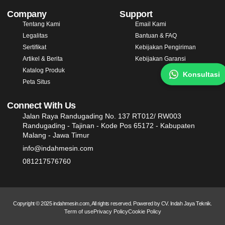
Company
Support
Tentang Kami
Email Kami
Legalitas
Bantuan & FAQ
Sertifikat
Kebijakan Pengiriman
Artikel & Berita
Kebijakan Garansi
Katalog Produk
Konsultasi
Peta Situs
Connect With Us
Jalan Raya Randugading No. 137 RT012/ RW003
Randugading - Tajinan - Kode Pos 65172 - Kabupaten
Malang - Jawa Timur
info@indahmesin.com
081217576760
Copyright © 2025 indahmesin.com, All rights reserved. Powered by CV. Indah Jaya Teknik.
Term of use
Privacy Policy
Cookie Policy