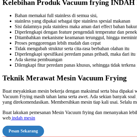
Kelebihan Produk Vacuum frying INDA
Bahan memakai full stainless di semua sisi,
stainless yang dipakai sebagai tipe stainless spesial makanan
Sisi dalamnya pula stainless maka aman dari effect bahan baku
Diperlengkapi dengan feature pengendali temperatur dan pene
Ditambahkan mekanisme keamanan terunggul, hingga meminima
Proses penggorengan lebih mudah dan cepat
Tidak mengubah struktur serta cita-rasa berbahan olahan itu
Diperlengkapi spesifikasi peredam panas pribadi, maka dari itu
Ada skema pembuangan
Dilengkapi fitur peredam panas khusus, sehingga tidak terken
Teknik Merawat Mesin Vacuum Frying
Buat meyakinkan mesin bekerja dengan maksimal serta bisa dipakai 
Vacuum Frying masih tahan lama serta awet. Ada sekian banyak soa
yang direkomendasikan. Membersihkan mesin tiap kali usai. Selalu me
Buat lakukan pemesanan Mesin Vacuum frying dan menanyakan lebih ri
web
indah mesin
Pesan Sekarang