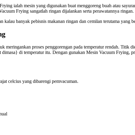
rying ialah mesin yang digunakan buat menggoreng buah atau sayuran
acuum Frying sangatlah ringan dijalankan serta perawatannya ringan.
 kalau banyak pebisnis makanan ringan dan cemilan terutama yang be
ng
meringankan proses penggorengan pada temperatur rendah. Titik didih
t dimasa} di temperatur itu. Dengan gunakan Mesin Vacuum Frying, pro
erajat celcius yang dibarengi pemvacuman.
nual