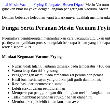
Jual Mesin Vacuum Frying Kabupaten Boven Digoel
.Mesin Vacuum F
gunakan buat ini yakni dengan langkah pengeringan Vacuum. Mesin V
Dengan beberapa kelebihan yang tawarkannya, tidaklah mengherankan
Fungsi Serta Peranan Mesin Vacuum Fryi
Normalnya penggorengan memanfaatkan cara vacuuum ditujukan untuk 
pastinya menyulitkan proses mengolah beberapa bahan yang tak dapa
rendah seperti 70°C.
Manfaat Kegunaan Vacuum Frying
Nutrisi tidak hilang, lantaran dimasak pada temperatur <100 d
Warna tetap dan tidak gosong
Penggorengan alami, tiada tambahan zat perona dan perasa
Hasil buah serta sayur yang dibikin jadi gurih dan nikmat.
Rasa hasil dari pemrosesan sama
Lebih efektif dalam penggorengan
Mempercepat penggorengan dibandingkan melalui langkah ma
Tidak membuat perubahan struktur bahan olahan itu
Membuat keripik lebih tahan lama dan awet