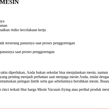
H MESIN
nya
kanan
lkan risiko kecelakaan kerja
 tak terserang panasnya saat proses penggorengan
a panasnya saat proses penggorengan
waktu diperlukan, Anda bukan sekedar bisa menjalankan mesin, namun 
l yang penting menjadi perhatian saat menjaga mesin Anda, mulai de
mutuskan jaringan listrik serta gas sebelumnya bersihkan mesin. Buan
nci terkait fitur harga Mesin Vacuum frying atau perihal produk mesi