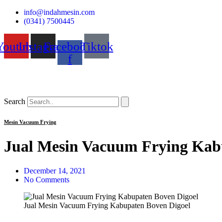
Skip
info@indahmesin.com
to
(0341) 7500445
content
Youtube
Instagram
Facebook-
Tiktok
f
Search
Mesin Vacuum Frying
Jual Mesin Vacuum Frying Kab
December 14, 2021
No Comments
Jual Mesin Vacuum Frying Kabupaten Boven Digoel