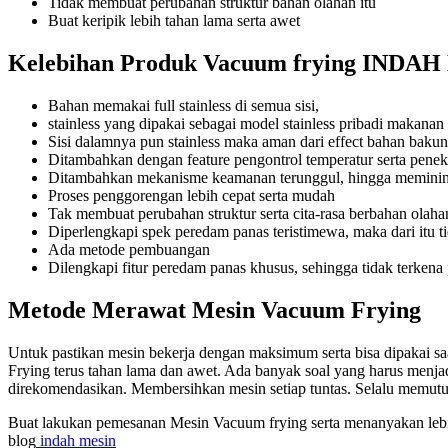
Tidak membuat perubahan struktur bahan olahan itu
Buat keripik lebih tahan lama serta awet
Kelebihan Produk Vacuum frying INDA
Bahan memakai full stainless di semua sisi,
stainless yang dipakai sebagai model stainless pribadi makanan
Sisi dalamnya pun stainless maka aman dari effect bahan baku
Ditambahkan dengan feature pengontrol temperatur serta pene
Ditambahkan mekanisme keamanan terunggul, hingga meminima
Proses penggorengan lebih cepat serta mudah
Tak membuat perubahan struktur serta cita-rasa berbahan olahan
Diperlengkapi spek peredam panas teristimewa, maka dari itu t
Ada metode pembuangan
Dilengkapi fitur peredam panas khusus, sehingga tidak terken
Metode Merawat Mesin Vacuum Frying
Untuk pastikan mesin bekerja dengan maksimum serta bisa dipakai 
Frying terus tahan lama dan awet. Ada banyak soal yang harus men
direkomendasikan. Membersihkan mesin setiap tuntas. Selalu memutusk
Buat lakukan pemesanan Mesin Vacuum frying serta menanyakan lebih 
blog
indah mesin