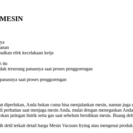
H MESIN
nya
kanan
lkan efek kecelakaan kerja
 itu
idak terserang panasnya saat proses penggorengan
a panasnya saat proses penggorengan
saat diperlukan, Anda bukan cuma bisa menjalankan mesin, namun jug
jadi perhatian saat menjaga mesin Anda, mulai dengan menegaskan An
an jaringan listrik serta gas saat sebelum bersihkan mesin. Buang de
detil terkait detail harga Mesin Vacuum frying atau mengenai produk 