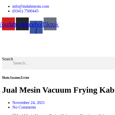
Skip
info@indahmesin.com
to
(0341) 7500445
content
Youtube
Instagram
Facebook-
Tiktok
f
Search
Mesin Vacuum Frying
Jual Mesin Vacuum Frying Kab
November 24, 2021
No Comments