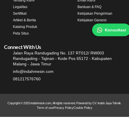
Tentang Kami
Email Kami
Legalitas
Bantuan & FAQ
Sertifikat
Kebijakan Pengiriman
Artikel & Berita
Kebijakan Garansi
Katalog Produk
Konsultasi
Peta Situs
Connect With Us
Jalan Raya Randugading No. 137 RT012/ RW003
Randugading - Tajinan - Kode Pos 65172 - Kabupaten
Malang - Jawa Timur
info@indahmesin.com
081217576760
Copyright © 2025 indahmesin.com, All rights reserved. Powered by CV. Indah Jaya Teknik.
Term of use
Privacy Policy
Cookie Policy